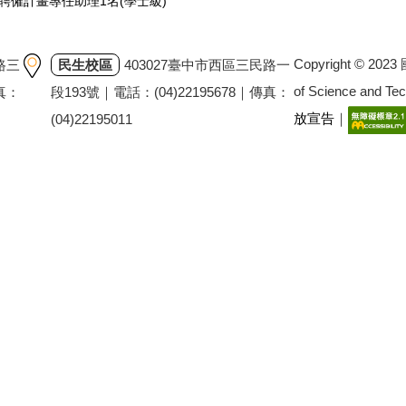
室聘僱計畫專任助理1名(學士級)
Copyright © 202
路三
民生校區
403027臺中市西區三民路一
of Science and T
傳真：
段193號｜電話：(04)22195678｜傳真：
放宣告
｜
(04)22195011