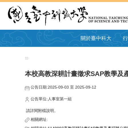
跳
到
主
要
內
容
關於臺中科大
行
區
:::
本校高教深耕計畫徵求SAP教學及
公告日期:2025-09-03 至 2025-09-12
公告單位:人事室第一組
請詳閱附檔說明。
相關網址: