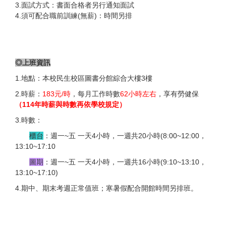
3.面試方式：書面合格者另行通知面試
4.須可配合職前訓練(無薪)：時間另排
◎上班資訊
1.地點：本校民生校區圖書分館綜合大樓3樓
2.時薪：
183元/時
，每月工作時數
62小時左右
，享有勞健保
（114年時薪與時數再依學校規定）
3.時數：
櫃台
：週一~五 一天4小時，一週共20小時(8:00~12:00，
13:10~17:10
圖期
：週一~五 一天4小時，一週共16小時(9:10~13:10，
13:10~17:10)
4.期中、期末考週正常值班；寒暑假配合開館時間另排班。