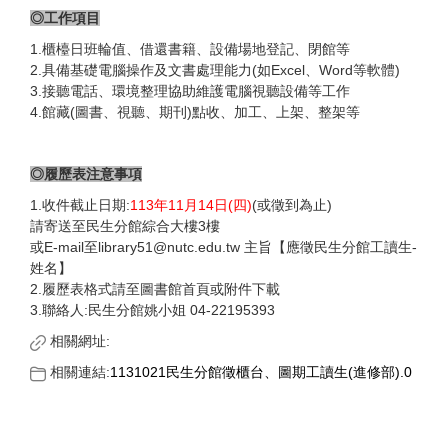
◎工作項目
1.櫃檯日班輪值、借還書籍、設備場地登記、閉館等
2.具備基礎電腦操作及文書處理能力(如Excel、Word等軟體)
3.接聽電話、環境整理協助維護電腦視聽設備等工作
4.館藏(圖書、視聽、期刊)點收、加工、上架、整架等
◎履歷表注意事項
1.收件截止日期:
113年11月14日(四)
(或徵到為止)
請寄送至民生分館綜合大樓3樓
或E-mail至library51@nutc.edu.tw 主旨【應徵民生分館工讀生-
姓名】
2.履歷表格式請至圖書館首頁或附件下載
3.聯絡人:民生分館姚小姐 04-22195393
相關網址:
相關連結:
1131021民生分館徵櫃台、圖期工讀生(進修部).0