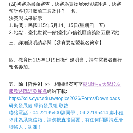
(四)初審為書面審查，決審為實物展示現場評選，決審
預計各類群取前三名及佳作一名。
決賽與成果展示
1. 時間：民國115年5月14、15日(星期四、五)
2. 地點：臺北世貿一館(臺北市信義區信義路五段5號)
三、詳細說明請參閱【參賽要點暨報名簡章】
四、教育部115年1月9日徵件說明會，請有需要者自行
報名參加。
五、除【附件9】外，相關檔案可至
朝陽科技大學校友
服務暨職涯發展處
網站下載:
https://kcis.cyut.edu.tw/topics2026/Forms/Downloads
研究發展處 學術發展組 敬啟
聯絡電話：04-22195400劉同學，04-22195414 廖小姐
※此為系統信箱，請勿按直接回覆，有任何問題請逕洽
聯絡人，謝謝！