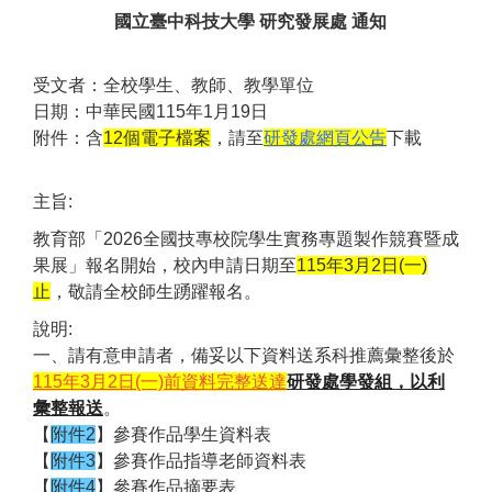
國立臺中科技大學 研究發展處 通知
受文者：全校學生、教師、教學單位
日期：中華民國115年1月19日
附件：含
12個電子檔案
，請至
研發處網頁公告
下載
主旨:
教育部「2026全國技專校院學生實務專題製作競賽暨成
果展」報名開始，校內申請日期至
115年3月2日(一)
止
，敬請全校師生踴躍報名。
說明:
一、請有意申請者，備妥以下資料送系科推薦彙整後於
115年3月
2日(一)前資料完整
送達
研發處學發組，以利
彙整報送
。
【
附件2
】參賽作品學生資料表
【
附件3
】參賽作品指導老師資料表
【
附件4
】參賽作品摘要表