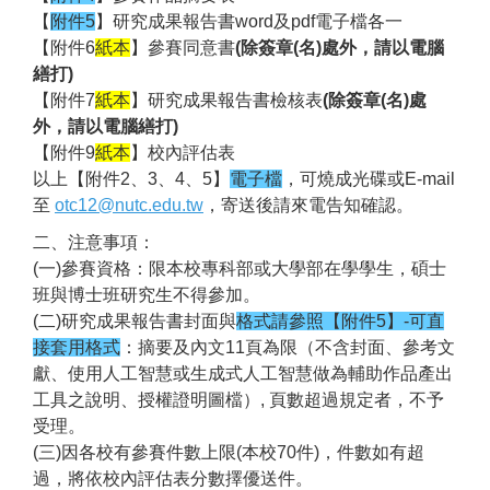
【
附件5
】研究成果報告書word及pdf電子檔各一
【附件6
紙本
】參賽同意書
(除簽章(名)處外，請以電腦
繕打)
【附件7
紙本
】研究成果報告書檢核表
(除簽章(名)處
外，請以電腦繕打)
【附件9
紙本
】校內評估表
以上【附件2、3、4、5】
電子檔
，可燒成光碟或E-mail
至
otc12@nutc.edu.tw
，寄送後請來電告知確認。
二、注意事項：
(一)參賽資格：限本校專科部或大學部在學學生，碩士
班與博士班研究生不得參加。
(二)研究成果報告書封面與
格式請參照【附件5】-可直
接套用格式
：摘要及內文11頁為限（不含封面、參考文
獻、使用人工智慧或生成式人工智慧做為輔助作品產出
工具之說明、授權證明圖檔）, 頁數超過規定者，不予
受理。
(三)因各校有參賽件數上限(本校70件)，件數如有超
過，將依校內評估表分數擇優送件。