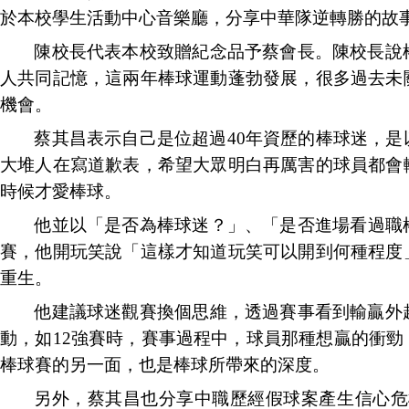
於本校學生活動中心音樂廳，分享
中華隊逆轉勝的故
陳校長代表本校致贈紀念品予蔡會長。陳校長說
人共同記憶，這兩年棒球運動蓬勃發展，很多過去未
機會。
蔡其昌表示自己是位超過
40
年資歷的棒球迷，是
大堆人在寫道歉表，希望大眾明白再厲害的球員都會
時候才愛棒球。
他並以
「是否為棒球迷？」、「是否進場看過職
賽，他開玩笑說
「這樣才知道玩笑可以開到何種程度
重生。
他建議球迷觀賽換個思維，透過賽事看到輸贏外
動，如
12
強賽時，賽事過程中，球員那種想贏的衝勁
棒球賽的另一面，也是棒球所帶來的深度。
另外，蔡其昌也分享中職歷經假球案產生信心危