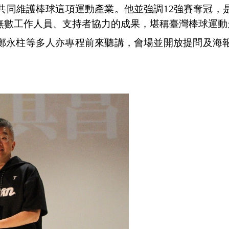
共同維護棒球這項運動產業
。他並強調
12
強賽奪冠，
無數工作人員
、
支持者協力的成果，堪稱臺灣棒球運動
鄭永柱等多人亦專程前來聽講，會場並開放提問及海