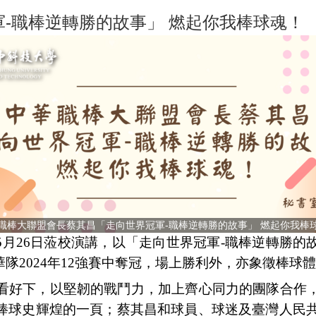
-職棒逆轉勝的故事」 燃起你我棒球魂！
職棒大聯盟會長蔡其昌「走向世界冠軍-職棒逆轉勝的故事」 燃起你我棒
5
月
26
日蒞校演講，以
「走向世界冠軍-職棒逆轉勝的
華隊
2024
年
12
強賽中奪冠，場上勝利外，亦象徵棒球體
看好下，以堅韌的戰鬥力，加上齊心同力的團隊合作
棒球史輝煌的一頁；蔡其昌和球員
、
球迷及臺灣人民