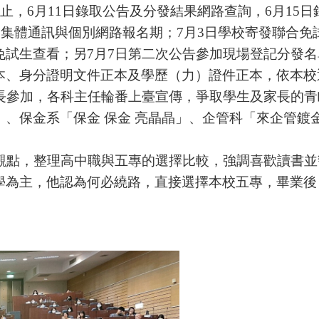
止，
6
月
11
日錄取公告及分發結果網路查詢，
6
月
15
日
中集體通訊與個別網路報名期；
7
月
3
日學校寄發聯合免
免試生查看；另
7
月
7
日第二次公告參加現場登記分發名
本、身分證明文件正本及學歷（力）證件正本，依本校
長參加，各科主任輪番上臺宣傳，爭取學生及家長的青
、保金系「保金 保金 亮晶晶」、企管科「來企管鍍
觀點，整理高中職與五專的選擇比較，強調喜歡讀書並
學為主，他認為何必繞路，直接選擇本校五專，畢業後