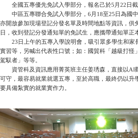
全國五專優先免試入學部分，報名己於
5
月
22
日截
中區五專聯合免試入學部分，
6
月
18
至
25
日為國
亦開放參加現場登記分發名單及時間地點等資訊，供
日，收到登記分發通知單的免試生，應攜帶通知單正
23
日上午的五專入學說明會，吸引眾多學生和家
實習等，另喊出代表性口號；如：國貿科「越級打怪」
駕馭者」等等。
資管科及資訊應用菁英班主任姜琇森，直接以
AI
可守，最容易就業就選五專，至於高職，最終仍以升
要具備紮實的就業實作力。