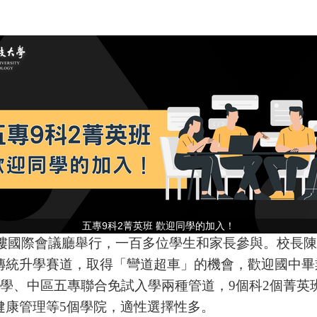
五專9科2菁英班 歡迎同學的加入！
樓國際會議廳舉行，一百多位學生和家長參與。校長陳
傳統升學賽道，取得「彎道超車」的機會，歡迎國中畢
學、中區五專聯合免試入學兩種管道，
9
個科
2
個菁英
健康管理等
5
個學院，適性選擇性多。