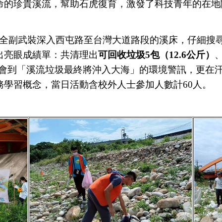
命的珍貴溪流，幫助石虎復育，激發了科技青年的在地
全副武裝深入西屯路至台灣大道路段的溪床，仔細搜
出亮眼成績單：共清理出
可回收垃圾5包（12.6公斤）
會到「溪流垃圾最終將沖入大海」的環境警訊，更在
學習概念，當日活動含校外人士參加人數計60人。