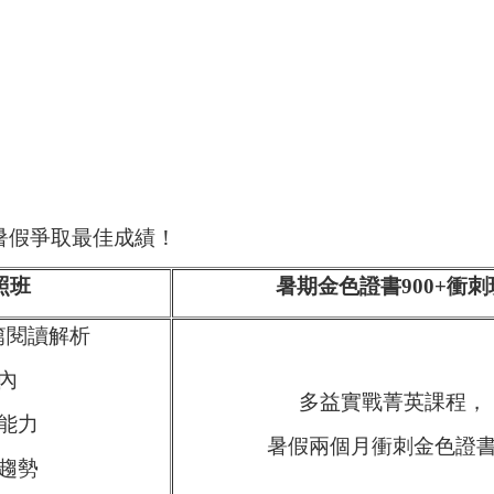
暑假爭取最佳成績！
照班
暑期金色證書900+衝刺
篇閱讀解析
內
多益實戰菁英課程，
能力
暑假兩個月衝刺金色證
趨勢