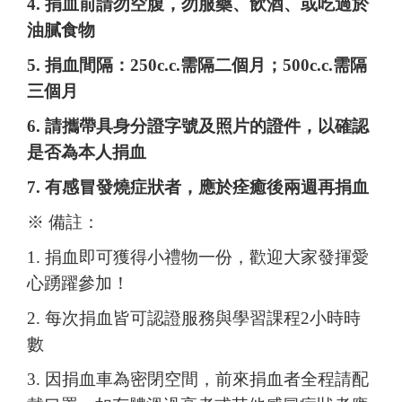
4.
捐血前請勿空腹，勿服藥、飲酒、或吃過於
油膩食物
5.
捐血間隔：250c.c.需隔二個月；500c.c.需隔
三個月
6.
請攜帶具身分證字號及照片的證件，以確認
是否為本人捐血
7.
有感冒發燒症狀者，應於痊癒後兩週再捐血
※ 備註：
1. 捐血即可獲得小禮物一份，歡迎大家發揮愛
心踴躍參加！
2. 每次捐血皆可認證服務與學習課程2小時時
數
3. 因捐血車為密閉空間，前來捐血者全程請配