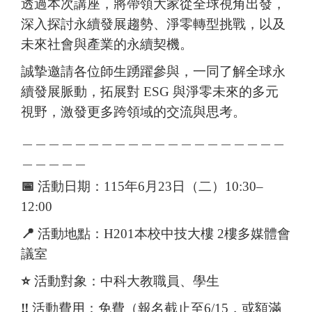
透過本次講座，將帶領大家從全球視角出發，
深入探討永續發展趨勢、淨零轉型挑戰，以及
未來社會與產業的永續契機。
誠摯邀請各位師生踴躍參與，一同了解全球永
續發展脈動，拓展對 ESG 與淨零未來的多元
視野，激發更多跨領域的交流與思考。
＿＿＿＿＿＿＿＿＿＿＿＿＿＿＿＿＿＿＿＿
＿＿＿＿＿
📅
活動日期：115年6月23日（二）10:30–
12:00
📍
活動地點：H201本校中技大樓 2樓多媒體會
議室
⭐
活動對象：中科大教職員、學生
‼️
活動費用：免費（報名截止至
6/15
，或
額滿