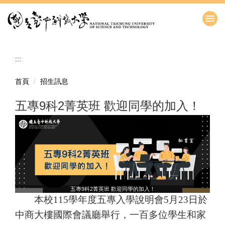
跳
到
主
要
內
:::
容
區
首頁
招生訊息
五專9科2菁英班 歡迎同學的加入！
五專9科2菁英班 歡迎同學的加入！
本校
115
學年度五專入學說明會
5
月
23
日於
中商大樓國際會議廳舉行，一百多位學生和家