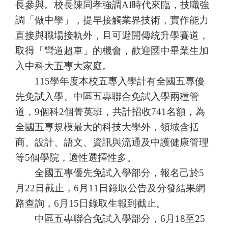
長參與。校長陳同孝強調
AI
時代來臨，技職強
調「做中學」，提早接觸業界技術，實作能力
直接與職場接軌外，且可避開傳統升學賽道，
取得「彎道超車」的機會，歡迎國中畢業生加
入中科大五專大家庭。
115
學年度本校五專入學計有全國五專優
先免試入學、中區五專聯合免試入學兩種管
道，
9
個科
2
個菁英班，共計招收
741
名額，為
全國五專規模最大的科技大學外，領域含括
商、設計、語文、資訊與流通及中護健康管理
等
5
個學院，適性選擇性多。
全國五專優先免試入學部分，報名己於
5
月
22
日截止，
6
月
11
日錄取公告及分發結果網
路查詢，
6
月
15
日錄取生報到截止。
中區五專聯合免試入學部分，
6
月
18
至
25