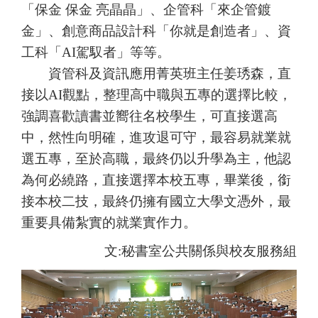
「保金 保金 亮晶晶」、企管科「來企管鍍
金」、創意商品設計科「你就是創造者」、資
工科「
AI
駕馭者」等等。
資管科及資訊應用菁英班主任姜琇森，直
接以
AI
觀點，整理高中職與五專的選擇比較，
強調喜歡讀書並嚮往名校學生，可直接選高
中，然性向明確，進攻退可守，最容易就業就
選五專，至於高職，最終仍以升學為主，他認
為何必繞路，直接選擇本校五專，畢業後，銜
接本校二技，最終仍擁有國立大學文憑外，最
重要具備紮實的就業實作力。
文:秘書室公共關係與校友服務組