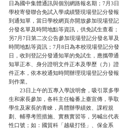
日為國中集體通訊與個別網路報名期；
7
月
3
日
學校寄發聯合免試入學成績暨現場登記分發報
到通知單，當日學校網頁亦開放參加現場登記
分發名單及時間地點等資訊，供免試生查看；
另
7
月
7
日第二次公告參加現場登記分發名單及
時間地點等資訊；
7
月
8
日為本校現場登記分發
日，收到登記分發通知單的免試生，應攜帶通
知單正本、身分證明文件正本及學歷（力）證
件正本，依本校通知時間辦理現場登記分發報
到作業。
23
日上午的五專入學說明會，吸引眾多學
生和家長參加，各科主任輪番上臺宣傳，爭取
學生及家長的青睞，具體辦學績效、課程規
劃、輔導考照措施、實務實習等，另喊出代表
性口號；如：國貿科「越級打怪」、保金系