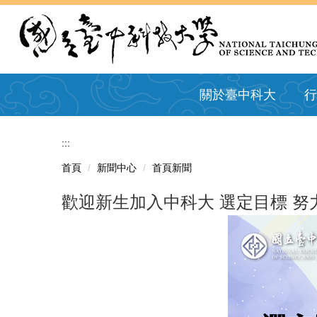
跳
到
主
要
內
容
關於臺中科大
行
區
:::
首頁
新聞中心
首頁新聞
歡迎新生加入中科大 選定目標 努