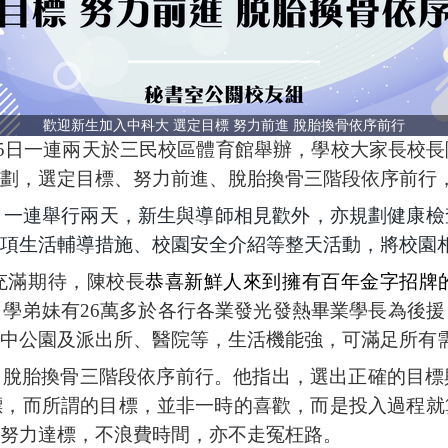
歡迎新生加入中科大 選定目標 努力前進 脫胎換骨依序前行
5
日一連兩天於三民校區體育館舉辦，學校大家長校長
劃，選定目標
、
努力前進
、
脫胎換骨三階段依序前行
日一連舉行兩天，新生與導師相見歡外，亦規劃健康檢
項生活輔導措施、校園安全介紹等整天活動，將校園
充滿期待，陳校長
恭喜新鮮人來到擁有百年金字招牌
，學弟妹有
26
萬多於各行各業發光發熱畢業學長為後援
中公園及派出所、醫院等，
生活機能強，可滿足所有
、
脫胎換骨三階段依序前行。他指出，選出正確的目標
標，而所謂的目標，並非一時的喜歡，而是投入過程就
努力達標，不浪費時間，亦不走冤枉路。