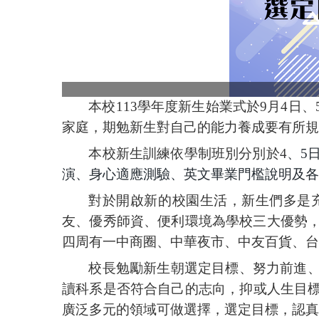
本校
113
學年度新生始業式於
9
月
4
日
、
家庭，期勉新生對自己的能力養成要有所規
本校新生訓練依學制班別分別於
4
、
5
演、身心適應測驗、英文畢業門檻說明及各
對於開啟新的校園生活，新生們多是
友
、優秀
師資
、便利
環境為學校三大優勢
四周有一中商圈
、中華夜市、中友百貨、台
校長勉勵新生朝選定目標
、
努力前進
讀科系是否符合自己的志向，抑或人生目
廣泛多元的領域可做選擇，選定目標，認真