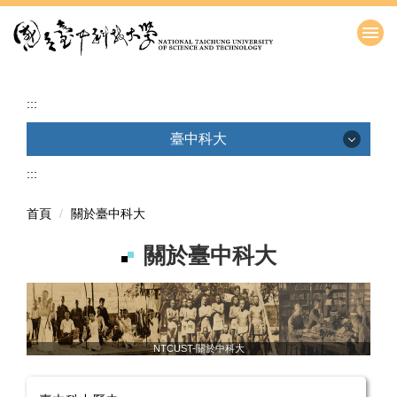
跳
到
主
要
內
:::
容
區
臺中科大
:::
本校簡介影片
臺中科大歷史
首頁
關於臺中科大
臺中科大LOGO
關於臺中科大
校歌
地圖與交通資訊
NTCUST-關於中科大
校友服務網