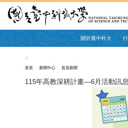
跳
到
主
要
內
容
關於臺中科大
行
區
:::
首頁
新聞中心
首頁新聞
115年高教深耕計畫—6月活動訊