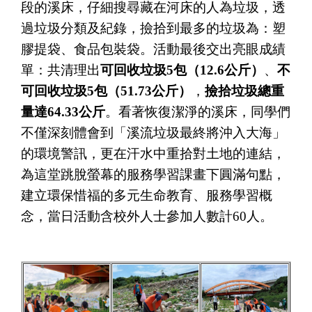
段的溪床，仔細搜尋藏在河床的人為垃圾，透
過垃圾分類及紀錄，撿拾到最多的垃圾為：塑
膠提袋、食品包裝袋。活動最後交出亮眼成績
單：共清理出
可回收垃圾5包（12.6公斤）
、
不
可回收垃圾5包（51.73公斤）
，
撿拾垃圾總重
量達64.33公斤
。看著恢復潔淨的溪床，同學們
不僅深刻體會到「溪流垃圾最終將沖入大海」
的環境警訊，更在汗水中重拾對土地的連結，
為這堂跳脫螢幕的服務學習課畫下圓滿句點，
建立環保惜福的多元生命教育、服務學習概
念，當日活動含校外人士參加人數計60人。