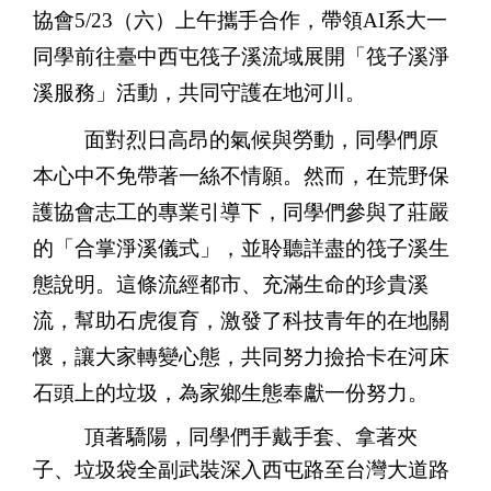
協會5/23（六）上午攜手合作，帶領AI系大一
同學前往臺中西屯筏子溪流域展開「筏子溪淨
溪服務」活動，共同守護在地河川。
面對烈日高昂的氣候與勞動，同學們原
本心中不免帶著一絲不情願。然而，在荒野保
護協會志工的專業引導下，同學們參與了莊嚴
的「合掌淨溪儀式」，並聆聽詳盡的筏子溪生
態說明。這條流經都市、充滿生命的珍貴溪
流，幫助石虎復育，激發了科技青年的在地關
懷，讓大家轉變心態，共同努力撿拾卡在河床
石頭上的垃圾，為家鄉生態奉獻一份努力。
頂著驕陽，同學們手戴手套、拿著夾
子、垃圾袋全副武裝深入西屯路至台灣大道路