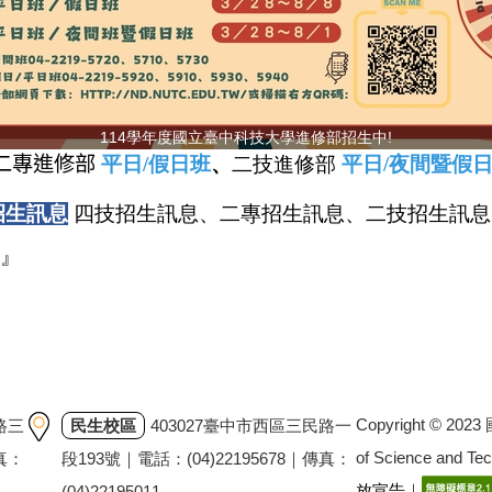
114學年度國立臺中科技大學進修部招生中!
二專進修部
平日
/
假日
班
、
二技進修部
平日
/
夜間暨假
招生訊息
四技招生訊息、二專招生訊息、二技招生訊息
』
Copyright © 202
路三
民生校區
403027臺中市西區三民路一
of Science and T
傳真：
段193號｜電話：(04)22195678｜傳真：
放宣告
｜
(04)22195011