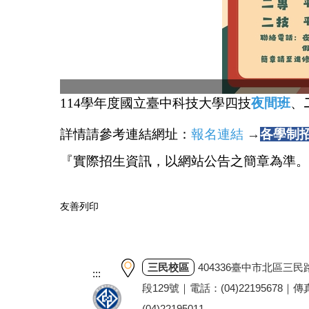
114
學年度國立臺中科技大學四技
夜間班
、
詳情請參考連結網址：
報名連結
→
各學制
『實際招生資訊，以網站公告之簡章為準。
友善列印
三民校區
404336臺中市北區三民
:::
段129號｜電話：(04)22195678｜
(04)22195011