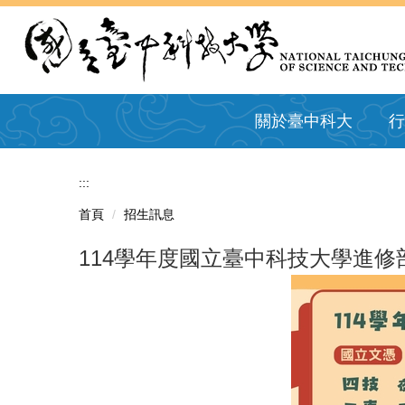
跳
到
主
要
內
容
關於臺中科大
行
區
:::
首頁
招生訊息
114學年度國立臺中科技大學進修