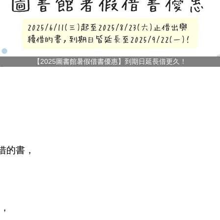
【2025圖書館暑假借書優惠】到期日延長借更久！
與續借的書，
，