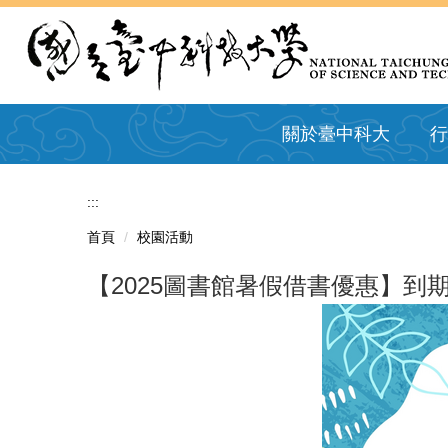
跳
到
主
要
內
容
關於臺中科大
行
區
:::
首頁
校園活動
【2025圖書館暑假借書優惠】到