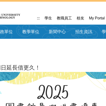
:::
學生
教職員工
校友
My Portal
政單位
教學單位
新聞中心
招生資訊
學
期日延長借更久！