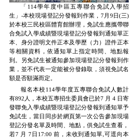
學子請留意! 本校114學年度中區五專聯合免試入學7月9日現場登記分發報到
「
114
學年度中區五專聯合免試入學招
生」
-
本校現場登記分發報到作業，
7
月
9
日
(
三
)
於本校
三民校區體育館辦理，免試生應攜帶聯
合免試入學成績暨現場登記分發報到通知單正
本、
身分證明文件正本及學歷（力）證件正本
等相關資料，依通知單上指定時間
、
地點報
到
。
另免
試生被通知參加現場登記分發報到作
業，並不代表一定能被分發錄取，須視免試名
額是否額滿而定。
報名本校
114
學年度五專聯合免試人數計
有
892
人，本校五專招生委員會已於
7
月
4
日寄
發聯免入學成績暨現場登記分發報到通知單予
免試生，當日同步於網頁第一次公告參加現場
登記分發名單及時間
、
地點，供免試生查看，
若
7
月
7
日
17:00
前，未收到通知單
,
可逕向本