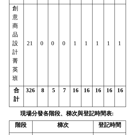
創
意
商
品
設
21
0
0
0
1
1
1
1
1
計
菁
英
班
合
326
8
5
7
16
16
16
16
16
計
現場分發各階段
、
梯次與登記時間表
:
階段
梯次
登記時間