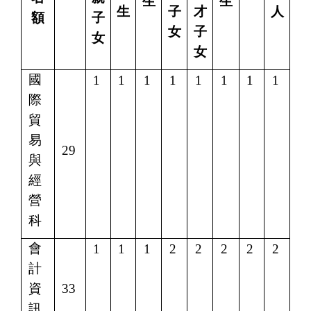
生
生
生
子
才
人
額
子
女
子
女
女
國
1
1
1
1
1
1
1
1
際
貿
易
29
與
經
營
科
會
1
1
1
2
2
2
2
2
計
資
33
訊