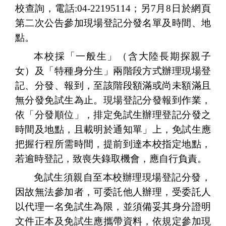
校查詢，電話
:04-22195114
；另
7
月
8
日於網頁
第二次公告參加現場登記分發名單及時間
、
地
點。
本校採「一般生」（含大陸長期探親子
女）及「特種身分生」兩階段方式辦理現場登
記、分發、報到，至該階段額滿或尚未額滿且
無分發免試生為止。現場登記分發報到作業，
依「分發順位」，排定免試生辦理登記分發之
時間及地點，且載明於通知單」上，免試生應
把握行程所需時間，提前到達本校指定地點，
若逾時登記，致喪失錄取機會，應自行負責。
免試生須親自至本校辦理現場登記分發，
因故無法參加者，可委託他人辦理，受委託人
以代理一名免試生為限，並須備妥其身分證明
文件正本及免試生應攜帶資料，依規定參加現