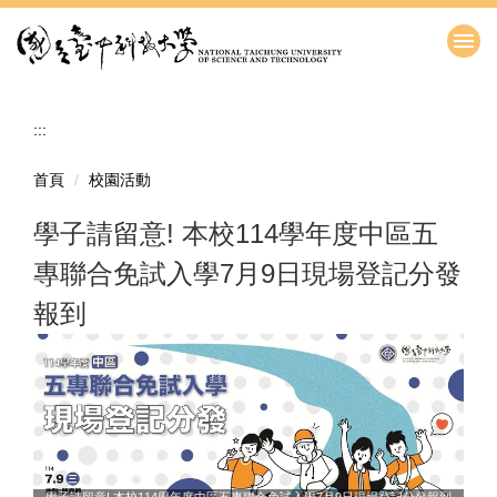
跳
到
主
要
內
:::
容
區
首頁
校園活動
學子請留意! 本校114學年度中區五
專聯合免試入學7月9日現場登記分發
報到