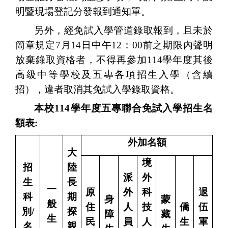
明暨
現場登記分發報到通知單。
另外，經免試入學管道錄取報到，且未於
簡章規定
7
月
14
日中午
12
：
00
前之期限內聲明
放棄錄取資格者，不得再參加
114
學年度其後
高級中等學校及五專各項招生入學（含續
招），違者取消其免試入學錄取資格。
本校
114
學年度五專聯合免試入學招生名
額表
:
外加名額
大
境
招
陸
派
外
生
長
一
原
外
科
退
科
期
身
蒙
般
住
人
技
僑
伍
別
/
探
障
藏
生
民
員
人
生
軍
名
親