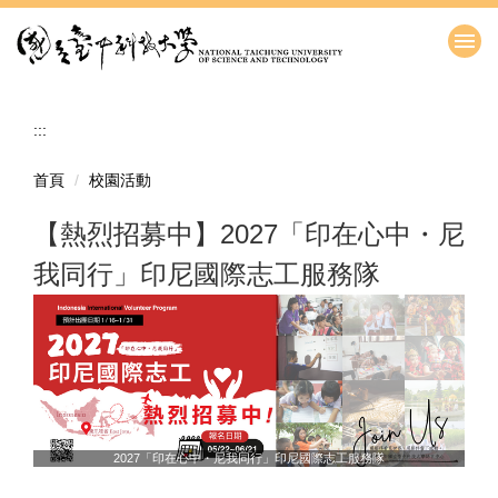
跳
到
主
要
內
:::
容
區
首頁
校園活動
【熱烈招募中】2027「印在心中・尼
我同行」印尼國際志工服務隊
2027「印在心中・尼我同行」印尼國際志工服務隊