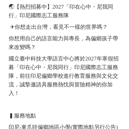
🌏【熱烈招募中】2027「印在心中・尼我同
行」印尼國際志工服務隊
✈你想走出台灣，看見不一樣的世界嗎？
你想用自己的語言能力與專長，為偏鄉孩子帶
來改變嗎？
國立臺中科技大學語言中心將於2027年寒假招
募「印在心中・尼我同行」印尼國際志工服務
隊，前往印尼偏鄉學校進行教育服務與文化交
流，誠摯邀請具服務熱忱與冒險精神的你加
入！
▍服務地點
印尼-東爪哇偏鄉地區小學(實際地點另行公告)