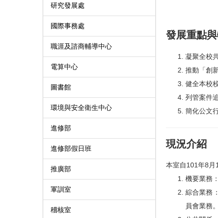
研究發展處
國際事務處
發展重點與
職涯及諮商輔導中心
凝聚全校共
電算中心
推動「創
健全本校
圖書館
列管案件
環境與安全衛生中心
簡化公文
進修部
現況介紹
進修部假日班
本室自101年8
推廣部
機要業務
軍訓室
綜合業務
員會業務
稽核室