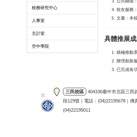
公共關係
校務研究中心
校友服務
文書：本
人事室
主計室
具體推展成
空中學院
積極推動
辦理創新
已完成各
三民校區
404336臺中市北區三民
:::
段129號｜電話：(04)22195678｜
(04)22195011