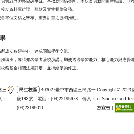
：負責對外聯絡協調事宜、本校新聞稿審閱、學校首頁新聞更新維護、FB
：校友資料庫維護、募款及實物捐贈業務。
校各單位文稿之審核、重要計畫之協調推動。
果
系所成立各類中心、達成國際學術交流。
服務講座，邀請知名學者蒞校演講，期使透過學習能力、核心能力與應變
項校務基金相關法規訂定，並持續滾動修正。
Copyright © 202
路三
民生校區
403027臺中市西區三民路一
of Science and T
傳真：
段193號｜電話：(04)22195678｜傳真：
放宣告
｜
(04)22195011