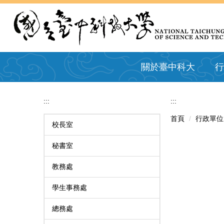
跳
到
主
要
內
容
關於臺中科大
行
區
:::
:::
首頁
行政單位
校長室
秘書室
教務處
學生事務處
總務處