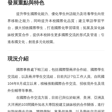
國際事務處
發展重點與特色
職涯及諮商輔導中心
提升學生國際化能力、優化學生外語能力及培養學生向世
界移動之能力，同時提升本校國際化品質；建立華語學習平
電算中心
台，擴大招收國際學生，打造國際化學習環境；拓展及深化姊
圖書館
妹校實質合作，提供本校師生更多國際交流的形式及管道；引
進各國文化，創造多元化校園。
環境與安全衛生中心
進修部
現況介紹
進修部假日班
國際事務處下轄三組，包括國際暨兩岸合作組、國際學生
推廣部
交流組，以及兩岸學生交流組，目前共計7位工作人員。自民國
104年8月成立以來，積極推動國際合作交流、招收境外生及境
軍訓室
外生輔導等事務。
稽核室
在國際合作交流方面，目前已與位於歐洲、美洲、亞洲及
大洋洲的103間國外知名大專院校建立姊妹校的合作關係，進行
校務研究中心
短期的學生交換、雙聯學制、寒暑假遊學，以及學術交流研習