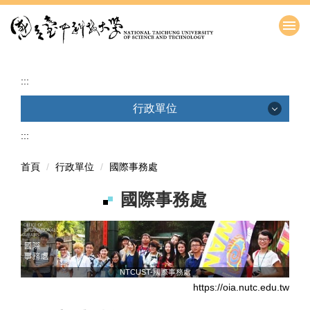
跳
到
主
要
內
:::
容
區
行政單位
:::
校長室
秘書室
首頁
行政單位
國際事務處
教務處
國際事務處
學生事務處
總務處
NTCUST-國際事務處
研究發展處
https://oia.nutc.edu.tw