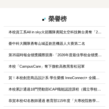
榮譽榜
本校資工系All in sky火箭團隊勇闖太空科技舞台勇奪「2026台灣盃火箭競賽」優勝
臺中科大團隊勇奪山城盃創意機器人大賽第二名
第35屆時報金犢獎國際競賽-「2026年度最佳學校金犢獎」大學組獎落本校
本校「CampusCare」奪下微軟高教黑客松冠軍
賀！本校創意商品設計系 學生榮獲 InnoConnect+ 全國服務創新跨界共創大賽銅獎！
本校累計通過18門勞動部iCAP職能認證課程（國立學校排名第1）
恭賀本校42名教師通過 教育部115年度「大專校院教學實踐研究計畫」審查