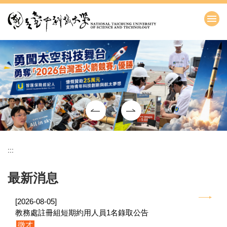
跳
到
主
要
內
容
區
:::
最新消息
[2026-08-05]
教務處註冊組短期約用人員1名錄取公告
徵才